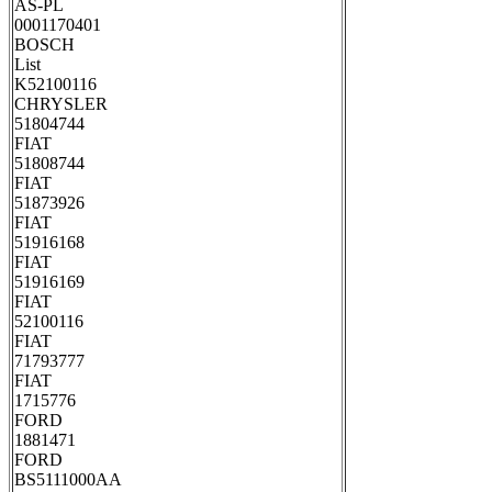
AS-PL
0001170401
BOSCH
List
K52100116
CHRYSLER
51804744
FIAT
51808744
FIAT
51873926
FIAT
51916168
FIAT
51916169
FIAT
52100116
FIAT
71793777
FIAT
1715776
FORD
1881471
FORD
BS5111000AA