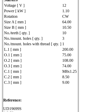
Voltage [ V ]
12
Power [ kW ]
1.10
Rotation
CW
Size A [ mm ]
64.00
Size B [ mm ]
10.50
No./teeth [ qty. ]
10
No./mount. holes [ qty. ]
3
No./mount. holes with thread [ qty. ]
1
L.1 [ mm ]
200.00
O.1 [ mm ]
75.00
O.2 [ mm ]
108.00
O.3 [ mm ]
74.00
C.1 [ mm ]
M8x1.25
C.2 [ mm ]
8.50
C.3 [ mm ]
9.00
Reference:
UD19699S