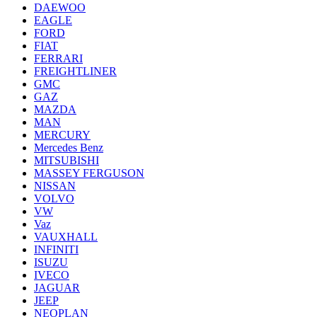
DAEWOO
EAGLE
FORD
FIAT
FERRARI
FREIGHTLINER
GMC
GAZ
MAZDA
MAN
MERCURY
Mercedes Benz
MITSUBISHI
MASSEY FERGUSON
NISSAN
VOLVO
VW
Vaz
VAUXHALL
INFINITI
ISUZU
IVECO
JAGUAR
JEEP
NEOPLAN