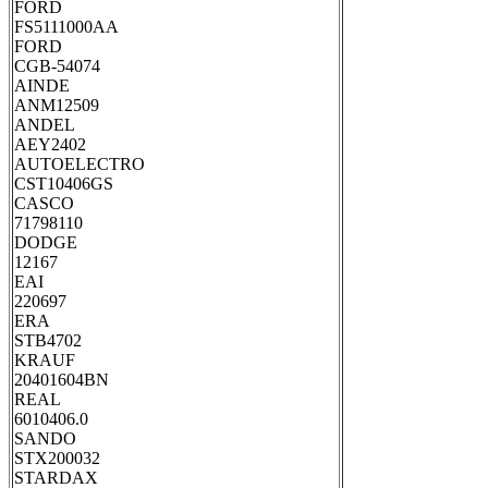
FORD
FS5111000AA
FORD
CGB-54074
AINDE
ANM12509
ANDEL
AEY2402
AUTOELECTRO
CST10406GS
CASCO
71798110
DODGE
12167
EAI
220697
ERA
STB4702
KRAUF
20401604BN
REAL
6010406.0
SANDO
STX200032
STARDAX