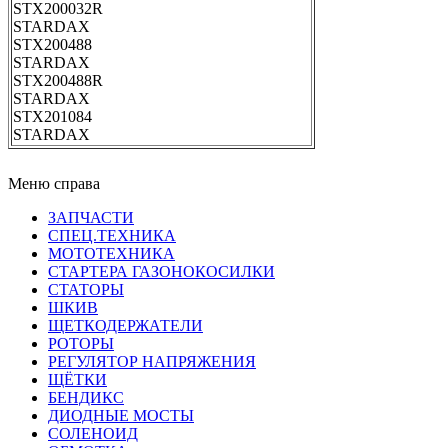
STX200032R
STARDAX
STX200488
STARDAX
STX200488R
STARDAX
STX201084
STARDAX
Меню справа
ЗАПЧАСТИ
СПЕЦ.ТЕХНИКА
МОТОТЕХНИКА
СТАРТЕРА ГАЗОНОКОСИЛКИ
СТАТОРЫ
ШКИВ
ЩЕТКОДЕРЖАТЕЛИ
РОТОРЫ
РЕГУЛЯТОР НАПРЯЖЕНИЯ
ЩЁТКИ
БЕНДИКС
ДИОДНЫЕ МОСТЫ
СОЛЕНОИД