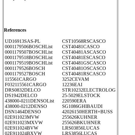
References
UD16913SAS-PL
CST10568RSCASCO
0001179506BOSCHList
CST40481CASCO
0001179507BOSCHList
CST40481ASCASCO
0001179518BOSCHList
CST40481ESCASCO
0001179519BOSCHList
CST40481GSCASCO
0001179526BOSCH
CST40481OSCASCO
0001179527BOSCH
CST40481RSCASCO
115561CARGO
3252CEVAM
F032115561CARGO
12236EAI
DRS0832DELCO
STR10232ELECTROLOG
DS1942DELCO
25-5029ELSTOCK
438000-0211DENSOList
220590ERA
438000-0212DENSO
SG1086GHIBAUDI
DSN1464DENSO
42026150HERTH+BUSS
02E911023MVW
255626KUHNER
02E911023MXVW
255626BKUHNER
02E911024BVW
LRS03856LUCAS
02E911024BXVW
LRS3856LUCAS