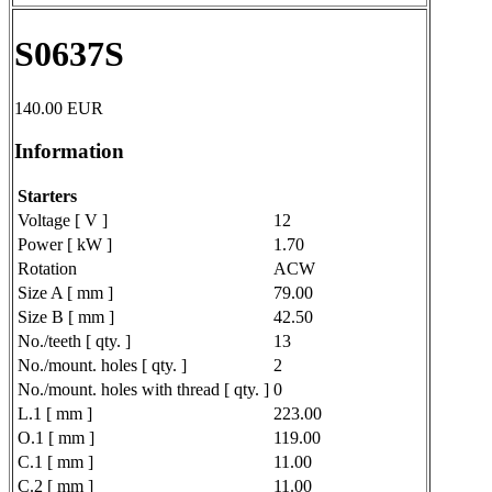
S0637S
140.00
EUR
Information
Starters
Voltage [ V ]
12
Power [ kW ]
1.70
Rotation
ACW
Size A [ mm ]
79.00
Size B [ mm ]
42.50
No./teeth [ qty. ]
13
No./mount. holes [ qty. ]
2
No./mount. holes with thread [ qty. ]
0
L.1 [ mm ]
223.00
O.1 [ mm ]
119.00
C.1 [ mm ]
11.00
C.2 [ mm ]
11.00