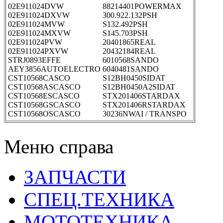
02E911024DVW
88214401POWERMAX
02E911024DXVW
300.922.132PSH
02E911024MVW
S132.492PSH
02E911024MXVW
S145.703PSH
02E911024PVW
20401865REAL
02E911024PXVW
20432184REAL
STRJ0893EFFE
6010568SANDO
AEY3856AUTOELECTRO
6040481SANDO
CST10568CASCO
S12BH0450SIDAT
CST10568ASCASCO
S12BH0450A2SIDAT
CST10568ESCASCO
STX201406STARDAX
CST10568GSCASCO
STX201406RSTARDAX
CST10568OSCASCO
30236NWAI / TRANSPO
Меню справа
ЗАПЧАСТИ
СПЕЦ.ТЕХНИКА
МОТОТЕХНИКА