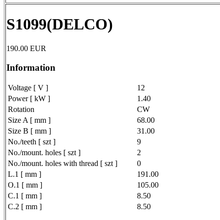
S1099(DELCO)
190.00
EUR
Information
Voltage [ V ]
12
Power [ kW ]
1.40
Rotation
CW
Size A [ mm ]
68.00
Size B [ mm ]
31.00
No./teeth [ szt ]
9
No./mount. holes [ szt ]
2
No./mount. holes with thread [ szt ]
0
L.1 [ mm ]
191.00
O.1 [ mm ]
105.00
C.1 [ mm ]
8.50
C.2 [ mm ]
8.50