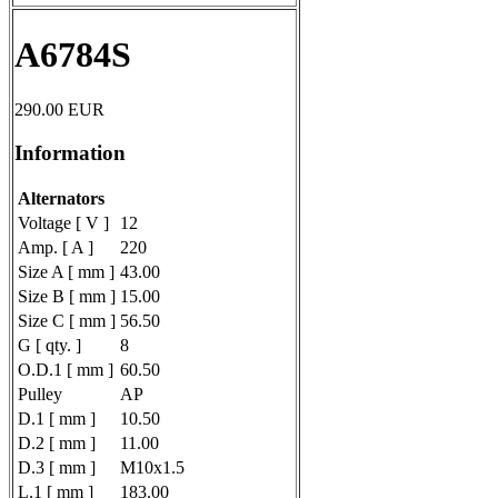
A6784S
290.00
EUR
Information
Alternators
Voltage [ V ]
12
Amp. [ A ]
220
Size A [ mm ]
43.00
Size B [ mm ]
15.00
Size C [ mm ]
56.50
G [ qty. ]
8
O.D.1 [ mm ]
60.50
Pulley
AP
D.1 [ mm ]
10.50
D.2 [ mm ]
11.00
D.3 [ mm ]
M10x1.5
L.1 [ mm ]
183.00