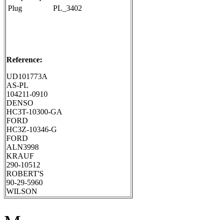
Plug
PL_3402
Reference:
UD101773A
AS-PL
104211-0910
DENSO
HC3T-10300-GA
FORD
HC3Z-10346-G
FORD
ALN3998
KRAUF
290-10512
ROBERT'S
90-29-5960
WILSON