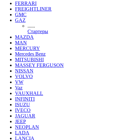
FERRARI
FREIGHTLINER
GMC
GAZ
......
Стартеры
MAZDA
MAN
MERCURY
Mercedes Benz
MITSUBISHI
MASSEY FERGUSON
NISSAN
VOLVO
VW
Vaz
VAUXHALL
INFINITI
ISUZU
IVECO
JAGUAR
JEEP
NEOPLAN
LADA
LANCIA