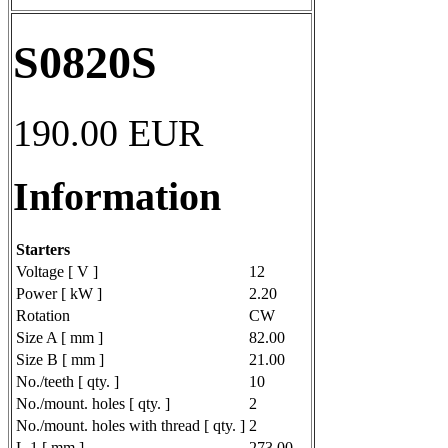
S0820S
190.00
EUR
Information
Starters
Voltage [ V ]
12
Power [ kW ]
2.20
Rotation
CW
Size A [ mm ]
82.00
Size B [ mm ]
21.00
No./teeth [ qty. ]
10
No./mount. holes [ qty. ]
2
No./mount. holes with thread [ qty. ]
2
L.1 [ mm ]
273.00