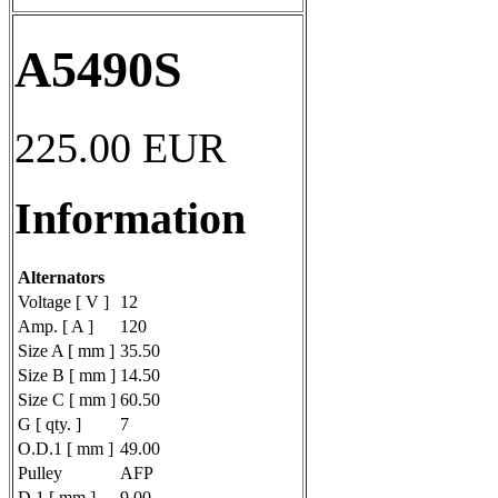
A5490S
225.00
EUR
Information
Alternators
Voltage [ V ]
12
Amp. [ A ]
120
Size A [ mm ]
35.50
Size B [ mm ]
14.50
Size C [ mm ]
60.50
G [ qty. ]
7
O.D.1 [ mm ]
49.00
Pulley
AFP
D.1 [ mm ]
9.00