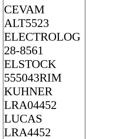
CEVAM
ALT5523
ELECTROLOG
28-8561
ELSTOCK
555043RIM
KUHNER
LRA04452
LUCAS
LRA4452