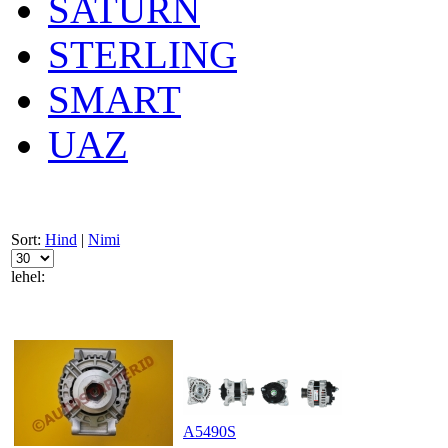
SATURN
STERLING
SMART
UAZ
Sort:
Hind
|
Nimi
lehel:
A5490S