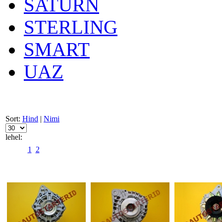
SATURN
STERLING
SMART
UAZ
Sort:
Hind
|
Nimi
lehel:
1
2